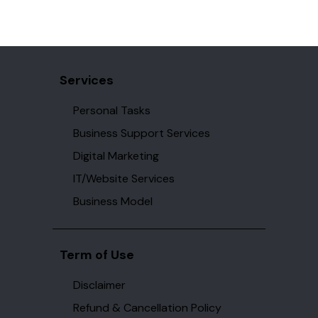
Services
Personal Tasks
Business Support Services
Digital Marketing
IT/Website Services
Business Model
Term of Use
Disclaimer
Refund & Cancellation Policy